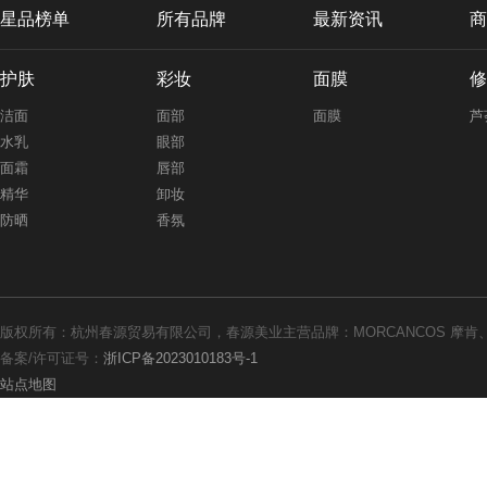
星品榜单
所有品牌
最新资讯
商
护肤
彩妆
面膜
修
洁面
面部
面膜
芦
水乳
眼部
面霜
唇部
精华
卸妆
防晒
香氛
版权所有：杭州春源贸易有限公司，春源美业主营品牌：MORCANCOS 摩肯、th
备案/许可证号：
浙ICP备2023010183号-1
站点地图